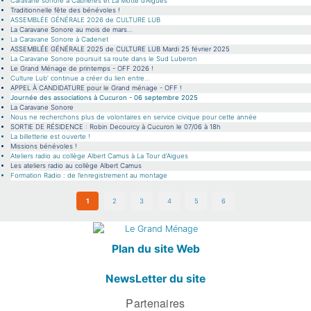
Caravane sonore à Cabrières et La Motte d’Aigues
Traditionnelle fête des bénévoles !
ASSEMBLÉE GÉNÉRALE 2026 de CULTURE LUB
La Caravane Sonore au mois de mars…
La Caravane Sonore à Cadenet
ASSEMBLÉE GÉNÉRALE 2025 de CULTURE LUB Mardi 25 février 2025
La Caravane Sonore poursuit sa route dans le Sud Luberon
Le Grand Ménage de printemps - OFF 2026 !
Culture Lub’ continue a créer du lien entre…
APPEL À CANDIDATURE pour le Grand ménage - OFF !
Journée des associations à Cucuron - 06 septembre 2025
La Caravane Sonore
Nous ne recherchons plus de volontaires en service civique pour cette année
SORTIE DE RÉSIDENCE : Robin Decourcy à Cucuron le 07/06 à 18h
La billetterie est ouverte !
Missions bénévoles !
Ateliers radio au collège Albert Camus à La Tour d’Aigues
Les ateliers radio au collège Albert Camus
Formation Radio : de l’enregistrement au montage
1
2
3
4
5
6
Plan du site Web
NewsLetter du site
Partenaires