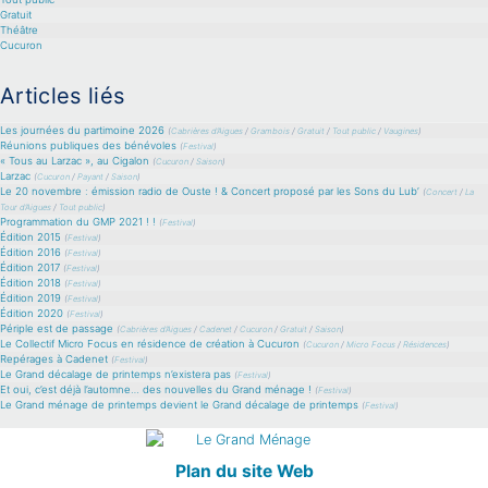
Gratuit
Théâtre
Cucuron
Articles liés
Les journées du partimoine 2026
(
Cabrières d’Aigues
/
Grambois
/
Gratuit
/
Tout public
/
Vaugines
)
Réunions publiques des bénévoles
(
Festival
)
« Tous au Larzac », au Cigalon
(
Cucuron
/
Saison
)
Larzac
(
Cucuron
/
Payant
/
Saison
)
Le 20 novembre : émission radio de Ouste ! & Concert proposé par les Sons du Lub’
(
Concert
/
La
Tour d’Aigues
/
Tout public
)
Programmation du GMP 2021 ! !
(
Festival
)
Édition 2015
(
Festival
)
Édition 2016
(
Festival
)
Édition 2017
(
Festival
)
Édition 2018
(
Festival
)
Édition 2019
(
Festival
)
Édition 2020
(
Festival
)
Périple est de passage
(
Cabrières d’Aigues
/
Cadenet
/
Cucuron
/
Gratuit
/
Saison
)
Le Collectif Micro Focus en résidence de création à Cucuron
(
Cucuron
/
Micro Focus
/
Résidences
)
Repérages à Cadenet
(
Festival
)
Le Grand décalage de printemps n’existera pas
(
Festival
)
Et oui, c’est déjà l’automne… des nouvelles du Grand ménage !
(
Festival
)
Le Grand ménage de printemps devient le Grand décalage de printemps
(
Festival
)
Plan du site Web